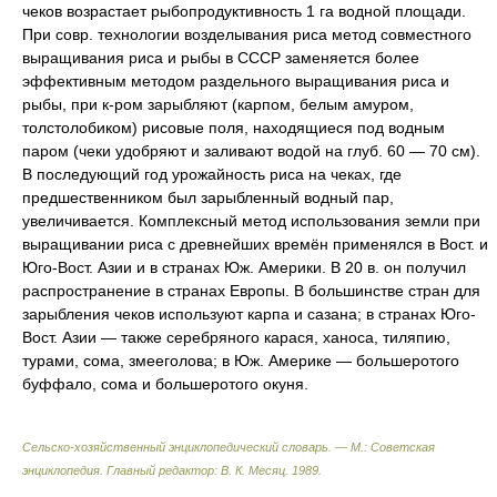
чеков возрастает рыбопродуктивность 1 га водной площади.
При совр. технологии возделывания риса метод совместного
выращивания риса и рыбы в СССР заменяется более
эффективным методом раздельного выращивания риса и
рыбы, при к-ром зарыбляют (карпом, белым амуром,
толстолобиком) рисовые поля, находящиеся под водным
паром (чеки удобряют и заливают водой на глуб. 60 — 70 см).
В последующий год урожайность риса на чеках, где
предшественником был зарыбленный водный пар,
увеличивается. Комплексный метод использования земли при
выращивании риса с древнейших времён применялся в Вост. и
Юго-Вост. Азии и в странах Юж. Америки. В 20 в. он получил
распространение в странах Европы. В большинстве стран для
зарыбления чеков используют карпа и сазана; в странах Юго-
Вост. Азии — также серебряного карася, ханоса, тиляпию,
турами, сома, змееголова; в Юж. Америке — большеротого
буффало, сома и большеротого окуня.
Сельско-хозяйственный энциклопедический словарь. — М.: Советская
энциклопедия
.
Главный редактор: В. К. Месяц
.
1989
.