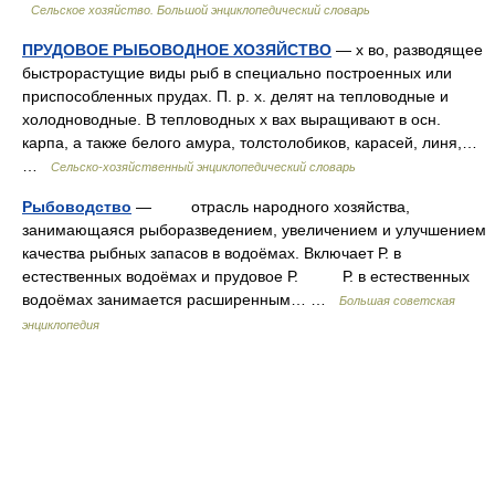
Сельское хозяйство. Большой энциклопедический словарь
ПРУДОВОЕ РЫБОВОДНОЕ ХОЗЯЙСТВО
— х во, разводящее
быстрорастущие виды рыб в специально построенных или
приспособленных прудах. П. р. х. делят на тепловодные и
холодноводные. В тепловодных х вах выращивают в осн.
карпа, а также белого амура, толстолобиков, карасей, линя,…
…
Сельско-хозяйственный энциклопедический словарь
Рыбоводство
— отрасль народного хозяйства,
занимающаяся рыборазведением, увеличением и улучшением
качества рыбных запасов в водоёмах. Включает Р. в
естественных водоёмах и прудовое Р. Р. в естественных
водоёмах занимается расширенным… …
Большая советская
энциклопедия